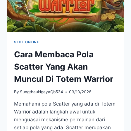
SLOT ONLINE
Cara Membaca Pola
Scatter Yang Akan
Muncul Di Totem Warrior
By
SungthauNgeyaQb534
03/10/2026
Memahami pola Scatter yang ada di Totem
Warrior adalah langkah awal untuk
menguasai mekanisme permainan dari
setiap pola yang ada. Scatter merupakan