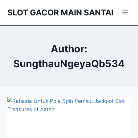
Skip
SLOT GACOR MAIN SANTAI
to
content
Author:
SungthauNgeyaQb534