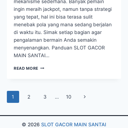
mekanisme sederhana. Banyak pemain
ingin meraih jackpot, namun tanpa strategi
yang tepat, hal ini bisa terasa sulit
menebak pola yang mana sedang berjalan
di waktu itu. Simak setiap bagian agar
pengalaman bermain Anda semakin
menyenangkan. Panduan SLOT GACOR
MAIN SANTAI…
CARA
READ MORE
MENDAPATKAN
JACKPOT
TANPA
RUMIT
Page
Next
1
2
3
…
10
DI
SLOT
navigation
Page
5
LUCKY
LIONS
© 2026
SLOT GACOR MAIN SANTAI