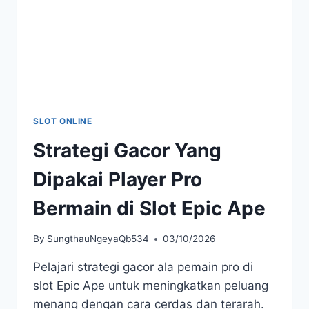
SLOT ONLINE
Strategi Gacor Yang
Dipakai Player Pro
Bermain di Slot Epic Ape
By
SungthauNgeyaQb534
03/10/2026
Pelajari strategi gacor ala pemain pro di
slot Epic Ape untuk meningkatkan peluang
menang dengan cara cerdas dan terarah.