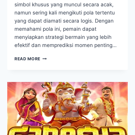
simbol khusus yang muncul secara acak,
namun sering kali mengikuti pola tertentu
yang dapat diamati secara logis. Dengan
memahami pola ini, pemain dapat
menyiapkan strategi bermain yang lebih
efektif dan memprediksi momen penting…
CARA
READ MORE
MEMBACA
POLA
SCATTER
YANG
AKAN
MUNCUL
DI
TOTEM
WARRIOR