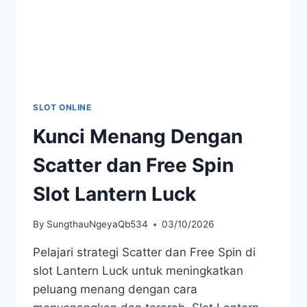
SLOT ONLINE
Kunci Menang Dengan
Scatter dan Free Spin
Slot Lantern Luck
By
SungthauNgeyaQb534
03/10/2026
Pelajari strategi Scatter dan Free Spin di
slot Lantern Luck untuk meningkatkan
peluang menang dengan cara