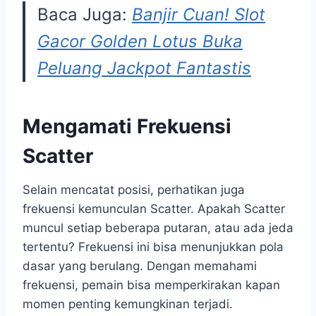
Baca Juga:
Banjir Cuan! Slot
Gacor Golden Lotus Buka
Peluang Jackpot Fantastis
Mengamati Frekuensi
Scatter
Selain mencatat posisi, perhatikan juga
frekuensi kemunculan Scatter. Apakah Scatter
muncul setiap beberapa putaran, atau ada jeda
tertentu? Frekuensi ini bisa menunjukkan pola
dasar yang berulang. Dengan memahami
frekuensi, pemain bisa memperkirakan kapan
momen penting kemungkinan terjadi.