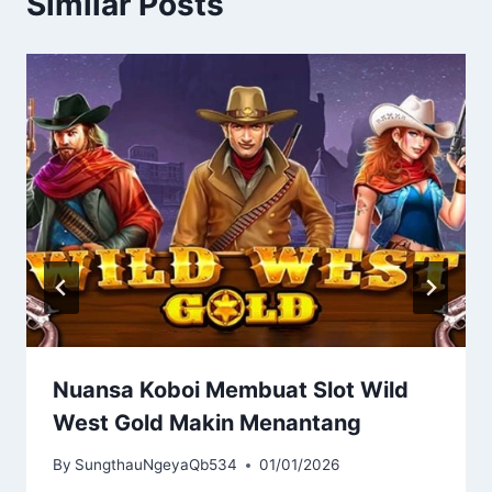
Similar Posts
Nuansa Koboi Membuat Slot Wild
West Gold Makin Menantang
By
SungthauNgeyaQb534
01/01/2026