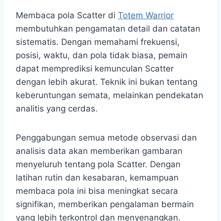
Membaca pola Scatter di
Totem Warrior
membutuhkan pengamatan detail dan catatan
sistematis. Dengan memahami frekuensi,
posisi, waktu, dan pola tidak biasa, pemain
dapat memprediksi kemunculan Scatter
dengan lebih akurat. Teknik ini bukan tentang
keberuntungan semata, melainkan pendekatan
analitis yang cerdas.
Penggabungan semua metode observasi dan
analisis data akan memberikan gambaran
menyeluruh tentang pola Scatter. Dengan
latihan rutin dan kesabaran, kemampuan
membaca pola ini bisa meningkat secara
signifikan, memberikan pengalaman bermain
yang lebih terkontrol dan menyenangkan.