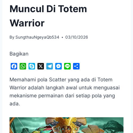
Muncul Di Totem
Warrior
By
SungthauNgeyaQb534
03/10/2026
Bagikan
F
W
S
X
T
M
L
S
a
h
k
e
e
i
h
c
a
y
l
s
n
a
Memahami pola Scatter yang ada di Totem
e
t
p
e
s
e
r
Warrior adalah langkah awal untuk menguasai
b
s
e
g
e
e
mekanisme permainan dari setiap pola yang
o
A
r
n
ada.
o
p
a
g
k
p
m
e
r