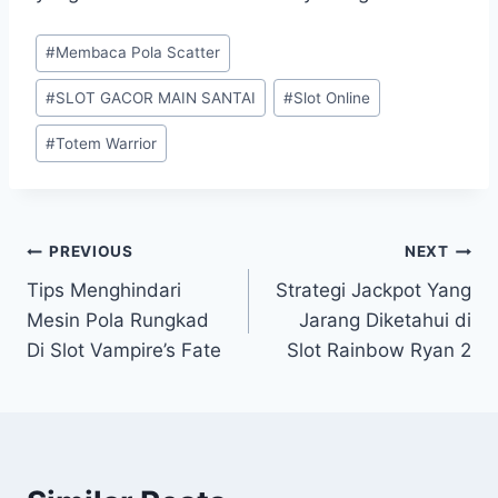
Post
#
Membaca Pola Scatter
Tags:
#
SLOT GACOR MAIN SANTAI
#
Slot Online
#
Totem Warrior
Post
PREVIOUS
NEXT
Tips Menghindari
Strategi Jackpot Yang
navigation
Mesin Pola Rungkad
Jarang Diketahui di
Di Slot Vampire’s Fate
Slot Rainbow Ryan 2