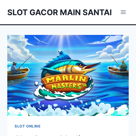
Skip
SLOT GACOR MAIN SANTAI
to
content
SLOT ONLINE