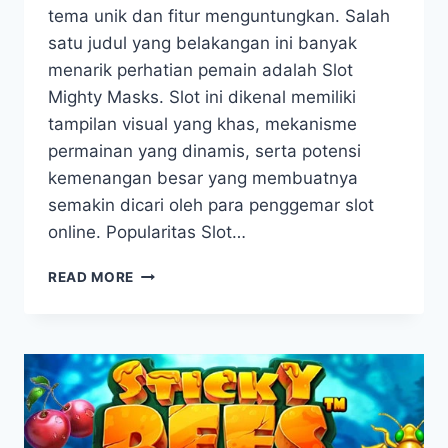
tema unik dan fitur menguntungkan. Salah
satu judul yang belakangan ini banyak
menarik perhatian pemain adalah Slot
Mighty Masks. Slot ini dikenal memiliki
tampilan visual yang khas, mekanisme
permainan yang dinamis, serta potensi
kemenangan besar yang membuatnya
semakin dicari oleh para penggemar slot
online. Popularitas Slot…
SLOT
READ MORE
MIGHTY
MASKS
PALING
DICARI
UNTUK
MENANG
BESAR