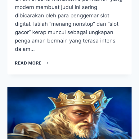
modern membuat judul ini sering
dibicarakan oleh para penggemar slot
digital. Istilah “menang nonstop” dan “slot
gacor” kerap muncul sebagai ungkapan
pengalaman bermain yang terasa intens
dalam…
SENSASI
READ MORE
MENANG
NONSTOP
DI
SLOT
GACOR
GATES
OF
OLYMPUS
1000