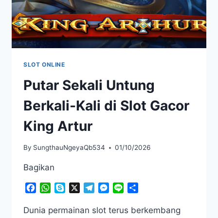
SLOT ONLINE
Putar Sekali Untung
Berkali-Kali di Slot Gacor
King Artur
By
SungthauNgeyaQb534
01/10/2026
Bagikan
Facebook
WhatsApp
Skype
X
Telegram
Messenger
Line
Share
Dunia permainan slot terus berkembang