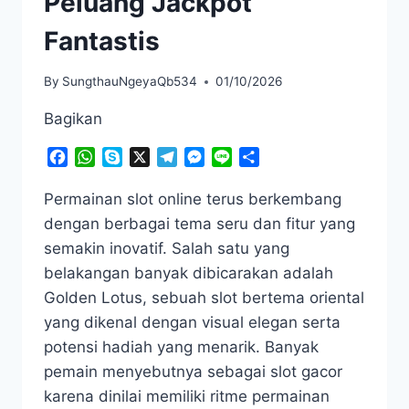
Peluang Jackpot
Fantastis
By
SungthauNgeyaQb534
01/10/2026
Bagikan
Facebook
WhatsApp
Skype
X
Telegram
Messenger
Line
Share
Permainan slot online terus berkembang
dengan berbagai tema seru dan fitur yang
semakin inovatif. Salah satu yang
belakangan banyak dibicarakan adalah
Golden Lotus, sebuah slot bertema oriental
yang dikenal dengan visual elegan serta
potensi hadiah yang menarik. Banyak
pemain menyebutnya sebagai slot gacor
karena dinilai memiliki ritme permainan