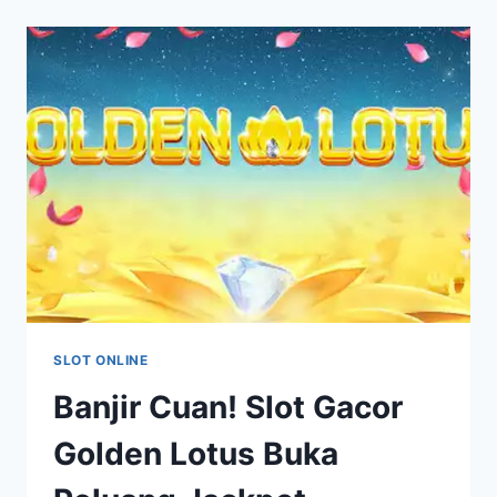
DI
SLOT
GACOR
WILD
BANDITO
RAIH
MAXWIN
SLOT ONLINE
Banjir Cuan! Slot Gacor
Golden Lotus Buka