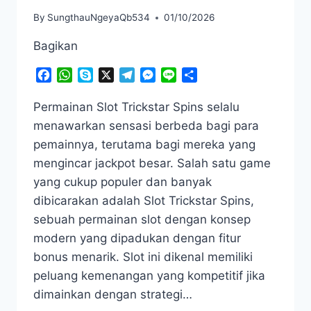
By
SungthauNgeyaQb534
01/10/2026
Bagikan
Facebook
WhatsApp
Skype
X
Telegram
Messenger
Line
Share
Permainan Slot Trickstar Spins selalu
menawarkan sensasi berbeda bagi para
pemainnya, terutama bagi mereka yang
mengincar jackpot besar. Salah satu game
yang cukup populer dan banyak
dibicarakan adalah Slot Trickstar Spins,
sebuah permainan slot dengan konsep
modern yang dipadukan dengan fitur
bonus menarik. Slot ini dikenal memiliki
peluang kemenangan yang kompetitif jika
dimainkan dengan strategi…