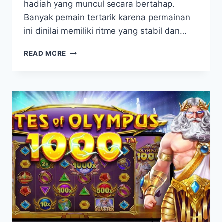
hadiah yang muncul secara bertahap.
Banyak pemain tertarik karena permainan
ini dinilai memiliki ritme yang stabil dan…
SLOT
READ MORE
GACOR
MARLIN
MASTERS
CARA
MUDAH
RAUP
JACKPOT
HARIAN