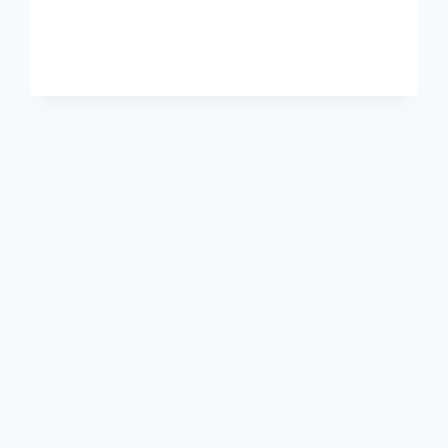
MEGA
WIN
SLOT
ZOMBIE
OUTBREAK
LEWAT
BUY
SPIN
JITU