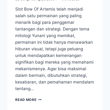
Slot Bow Of Artemis telah menjadi
salah satu permainan yang paling
menarik bagi para penggemar
tantangan dan strategi. Dengan tema
mitologi Yunani yang memikat,
permainan ini tidak hanya menawarkan
hiburan visual, tetapi juga peluang
untuk mendapatkan kemenangan
signifikan bagi mereka yang memahami
mekanismenya. Agar bisa maksimal
dalam bermain, dibutuhkan strategi,
kesabaran, dan pemahaman mendalam
tentang…
KUNCI
READ MORE
SUKSES
MENANG