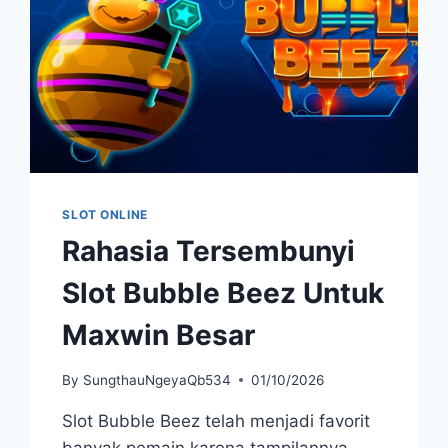
SLOT ONLINE
Rahasia Tersembunyi
Slot Bubble Beez Untuk
Maxwin Besar
By
SungthauNgeyaQb534
01/10/2026
Slot Bubble Beez telah menjadi favorit
banyak pemain karena tampilannya