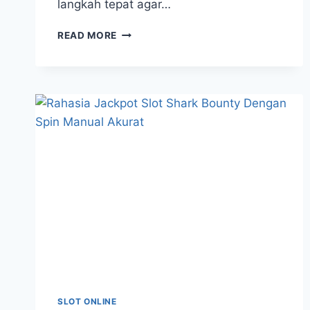
langkah tepat agar…
CARA
READ MORE
CEPAT
UNTUK
GACOR
SLOT
STALLION
KINGDOM
DENGAN
MODAL
TIPIS
SLOT ONLINE