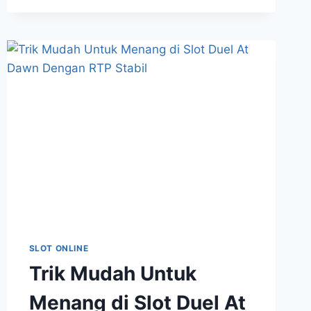
DICARI
UNTUK
SLOT
TOTEM
WONDERS
SLOT ONLINE
Trik Mudah Untuk
Menang di Slot Duel At