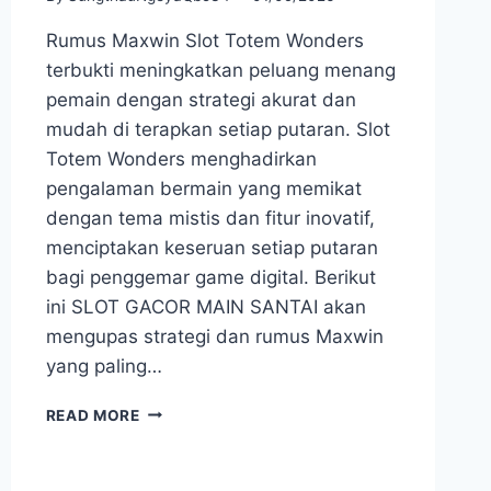
Rumus Maxwin Slot Totem Wonders
terbukti meningkatkan peluang menang
pemain dengan strategi akurat dan
mudah di terapkan setiap putaran. Slot
Totem Wonders menghadirkan
pengalaman bermain yang memikat
dengan tema mistis dan fitur inovatif,
menciptakan keseruan setiap putaran
bagi penggemar game digital. Berikut
ini SLOT GACOR MAIN SANTAI akan
mengupas strategi dan rumus Maxwin
yang paling…
RUMUS
READ MORE
MAXWIN
YANG
PALING