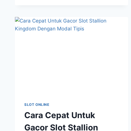
MERAIH
JACKPOT
MAKSIMAL
DI
SLOT
BRICK
HOUSE
BONANZA
SLOT ONLINE
Cara Cepat Untuk
Gacor Slot Stallion