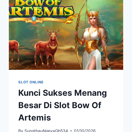
BESAR
SLOT ONLINE
Kunci Sukses Menang
Besar Di Slot Bow Of
Artemis
By
SungthauNgeyaQb534
01/10/2026