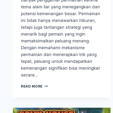
tema alam liar yang menegangkan dan
potensi kemenangan besar. Permainan
ini tidak hanya menawarkan hiburan,
tetapi juga tantangan strategi yang
menarik bagi pemain yang ingin
memaksimalkan peluang menang.
Dengan memahami mekanisme
permainan dan menerapkan trik yang
tepat, peluang untuk mendapatkan
kemenangan signifikan bisa meningkat
secara…
TRIK
READ MORE
TERBUKTI
RAIH
JACKPOT
BESAR
DI