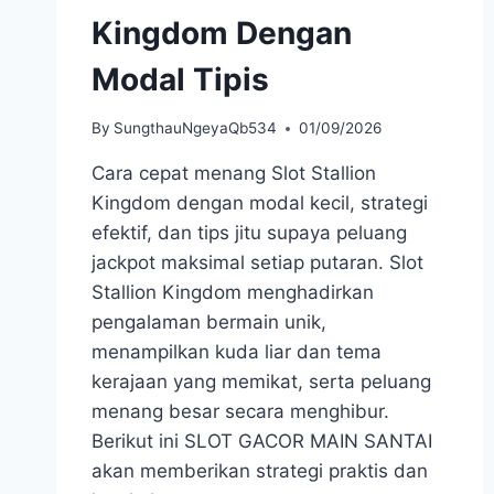
Kingdom Dengan
Modal Tipis
By
SungthauNgeyaQb534
01/09/2026
Cara cepat menang Slot Stallion
Kingdom dengan modal kecil, strategi
efektif, dan tips jitu supaya peluang
jackpot maksimal setiap putaran. Slot
Stallion Kingdom menghadirkan
pengalaman bermain unik,
menampilkan kuda liar dan tema
kerajaan yang memikat, serta peluang
menang besar secara menghibur.
Berikut ini SLOT GACOR MAIN SANTAI
akan memberikan strategi praktis dan